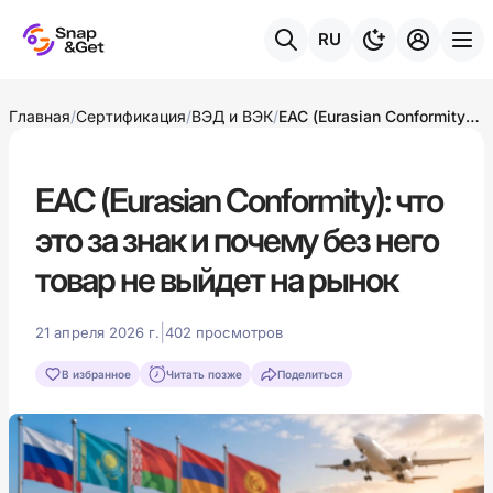
RU
Главная
/
Сертификация
/
ВЭД и ВЭК
/
ЕАС (Eurasian Conformity): что это за знак и почему без него товар не выйдет на рынок
ЕАС (Eurasian Conformity): что
это за знак и почему без него
товар не выйдет на рынок
|
21 апреля 2026 г.
402 просмотров
В избранное
Читать позже
Поделиться