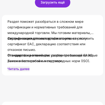
Загрузить ещё
Раздел поможет разобраться в сложном мире
сертификации и нормативных требований для
международной торговли. Мы готовим материалы,
которые экономят ваше время и снижают риски:
Сертификация для импорта/экспорта:
как получить
сертификат ЕАС, декларацию соответствия или
отказное письмо.
Стандарты и регламенты:
Это ваша база знаний для уверенного выхода на новые
разбор требований ЕАЭС,
Таможенного союза и международных норм (ISO).
рынки и бесперебойных поставок.
Актуальные изменения:
новости ТН ВЭД, обновления
Читать далее
в законодательстве и тренды ВЭД.
Документы и аккредитация:
как подготовиться к
проверкам и правильно оформить все бумаги.