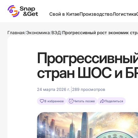
Свой в Китае
Производство
Логистика
Бизнес в Китае
Запуск собственного
Виды лог
Главная
/
Экономика
/
ВЭД
/
Прогрессивный рост экономик ст
производства
Выставки и рынки
Грузы
Классификации товаров
Прогрессивный
Логистика
Инкотер
Производители и
Образование в Китае
Контейне
посредники
стран ШОС и 
оборудов
Полезное
Производство в разных
Логистик
странах
Фабрики
странах
|
24 марта 2026 г.
289 просмотров
Промышленность
Шелковый путь
Склады и
провинций Китая
В избранное
Читать позже
Поделиться
Термина
Товары
Упаковка
Фабрики мира