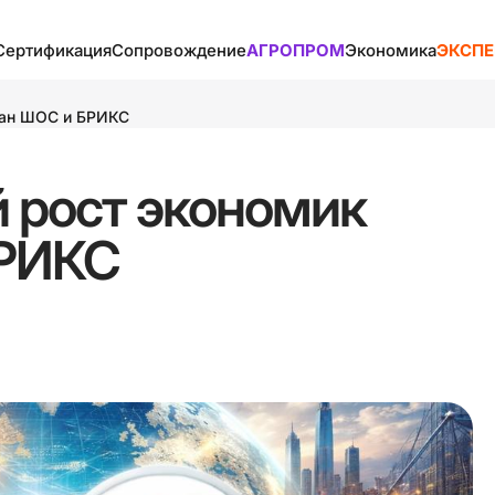
Сертификация
Сопровождение
АГРОПРОМ
Экономика
ЭКСПЕ
истики
Аккредитация
Виды сопровождения
ВЭД и С/Х
Банковские сис
ран ШОС и БРИКС
ВЭД и ВЭК
Документация
Логистика с/х продукции
Валюты
 рост экономик
мс
Полезное
Маркетинг
Производство с/х
Виды экономик
продукции
рное
Сертификаты
Образование и бизнес
ВЭД
БРИКС
ание
стран
Сертификация с/х
Таможенный союз
Рынки
продукции
а в разных
Полезное
ТН ВЭД
С/Х разных стран
Сопроводители
 хранение
лы