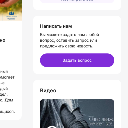
Написать нам
д
Вы можете задать нам любой
дно
вопрос, оставить запрос или
предложить свою новость.
Задать вопрос
ьный
омогает
ные
ждый
Видео
дел.
о, Дом
ющихся.