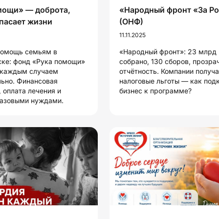
мощи» — доброта,
«Народный фронт «За Р
спасает жизни
(ОНФ)
11.11.2025
помощь семьям в
«Народный фронт»: 23 млрд
ке: фонд «Рука помощи»
собрано, 130 сборов, прозра
 каждым случаем
отчётность. Компании получ
ьно. Финансовая
налоговые льготы — как под
 оплата лечения и
бизнес к программе?
базовыми нуждами.