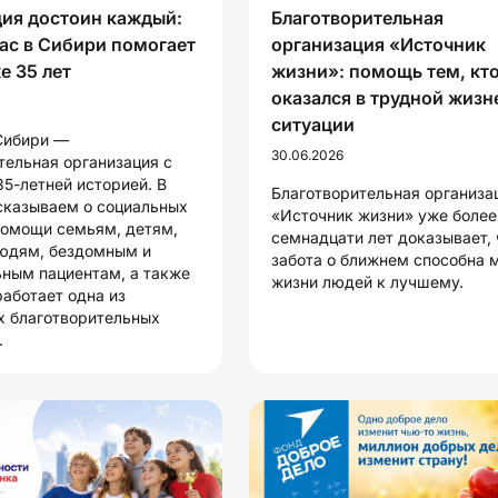
ия достоин каждый:
Благотворительная
ас в Сибири помогает
организация «Источник
е 35 лет
жизни»: помощь тем, кт
оказался в трудной жиз
ситуации
Сибири —
30.06.2026
тельная организация с
35-летней историей. В
Благотворительная организа
сказываем о социальных
«Источник жизни» уже более
помощи семьям, детям,
семнадцати лет доказывает, 
юдям, бездомным и
забота о ближнем способна 
ным пациентам, а также
жизни людей к лучшему.
работает одна из
 благотворительных
.