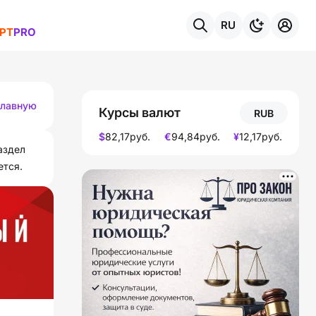
RU
РТ
PRO
темы
главную
Курсы валют
RUB
$
82,17
руб.
€
94,84
руб.
¥
12,17
руб.
аздел
ется.