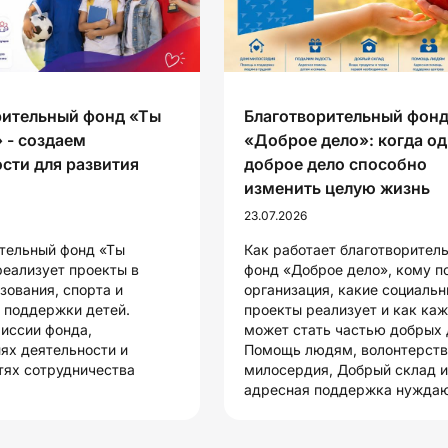
рительный фонд «Ты
Благотворительный фон
 - создаем
«Доброе дело»: когда о
сти для развития
доброе дело способно
изменить целую жизнь
23.07.2026
тельный фонд «Ты
Как работает благотворител
еализует проекты в
фонд «Доброе дело», кому п
зования, спорта и
организация, какие социаль
 поддержки детей.
проекты реализует и как ка
миссии фонда,
может стать частью добрых 
ях деятельности и
Помощь людям, волонтерств
ях сотрудничества
милосердия, Добрый склад и
адресная поддержка нужда