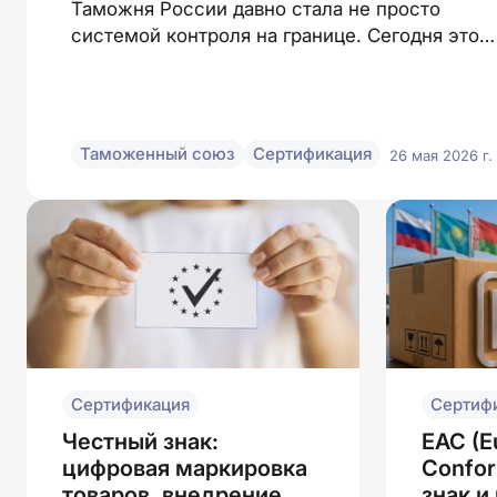
Таможня России давно стала не просто
системой контроля на границе. Сегодня это
один из ключевых элементов международно
торговли и логистики
Таможенный союз
Сертификация
26 мая 2026 г.
Сертификация
Сертиф
Честный знак:
ЕАС (E
цифровая маркировка
Confor
товаров, внедрение
знак и