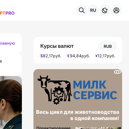
RU
РТ
PRO
темы
главную
Курсы валют
RUB
$
82,17
руб.
€
94,84
руб.
¥
12,17
руб.
е