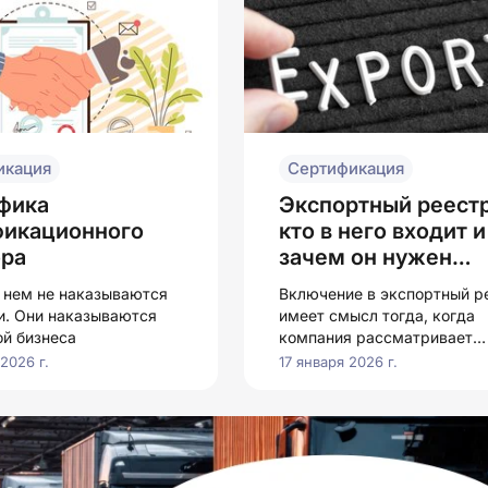
икация
Сертификация
фика
Экспортный реестр
фикационного
кто в него входит и
ора
зачем он нужен
бизнесу
 нем не наказываются
Включение в экспортный р
. Они наказываются
имеет смысл тогда, когда
ой бизнеса
компания рассматривает
экспорт как направление
2026 г.
17 января 2026 г.
развития