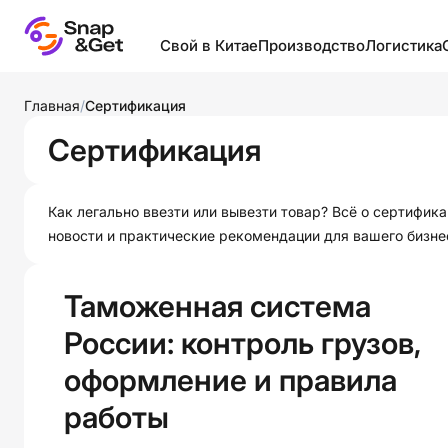
Свой в Китае
Производство
Логистика
Бизнес в Китае
Запуск собственного
Виды лог
Главная
/
Сертификация
производства
Выставки и рынки
Грузы
Сертификация
Классификации товаров
Логистика
Инкотер
Производители и
Образование в Китае
Контейне
посредники
Как легально ввезти или вывезти товар? Всё о сертифи
оборудов
новости и практические рекомендации для вашего бизне
Полезное
Производство в разных
Логистик
странах
Фабрики
странах
Таможенная система
Промышленность
Шелковый путь
Склады и
провинций Китая
России: контроль грузов,
Термина
Товары
оформление и правила
Упаковка
Фабрики мира
работы