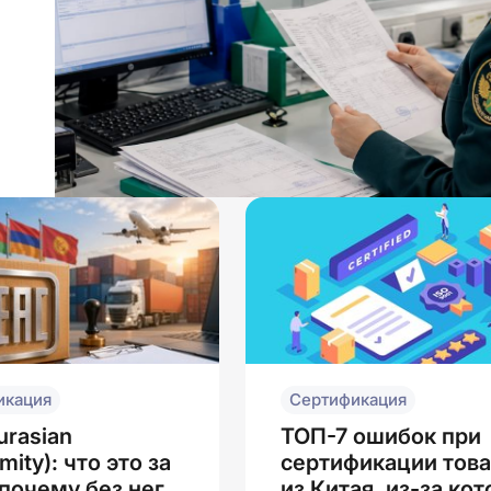
й
икация
Сертификация
urasian
ТОП-7 ошибок при
mity): что это за
сертификации тов
 почему без него
из Китая, из-за ко