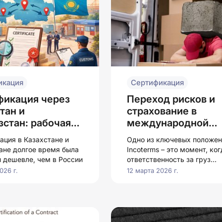
икация
Сертификация
фикация через
Переход рисков и
тан и
страхование в
стан: рабочая
международной
или риск в 2026
торговле
ация в Казахстане и
Одно из ключевых положен
ане долгое время была
Incoterms – это момент, ког
и дешевле, чем в России
ответственность за груз
переходит от продавца к
026 г.
12 марта 2026 г.
покупателю