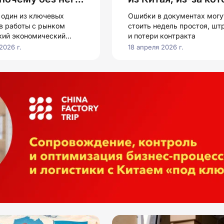
не выйдет на
груз разворачиваю
 один из ключевых
Ошибки в документах могу
границе
в работы с рынком
стоить недель простоя, шт
кий экономический
и потери контракта
2026 г.
18 апреля 2026 г.