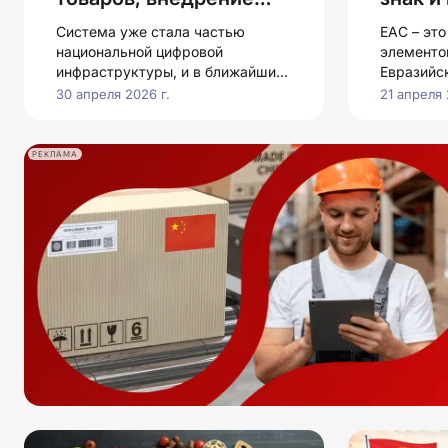
системы, риски для
товар 
Система уже стала частью
ЕАС – это
бизнеса и
рынок
национальной цифровой
элементо
безопасность
инфраструктуры, и в ближайшие
Евразийс
экономики России
годы ее влияние будет только
союз
30 апреля 2026 г.
21 апреля 
расти
РЕКЛАМА