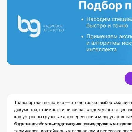
Транспортная логистика — это не только выбор «машина 
документы, стоимость и риски на каждом участке цепоч
как устроены грузовые автоперевозки и международные
затраты и избегать простоев, и в каких случаях выгодн
Отдельное внимание уделяем железнодорожным перевоз
терминалов, контейнерным площадкам и перевозке опас