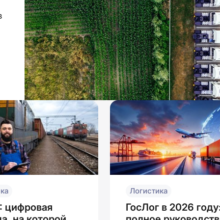
з
ка
Логистика
: цифровая
ГосЛог в 2026 году
а, на которой
полное руководств