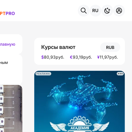
RU
РТ
PRO
темы
главную
Курсы валют
RUB
$
80,93
руб.
€
93,19
руб.
¥
11,97
руб.
жным
РЕКЛАМА