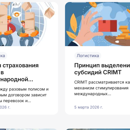
ка
Логистика
 страхования
Принцип выделени
 в
субсидий CRIMT
народной
CRIMT рассматривается ка
ике
механизм стимулирования
жду разовым полисом и
международных
ным договором зависит
мультимодальных перевоз
ы перевозок и
 бизнеса
026 г.
5 марта 2026 г.