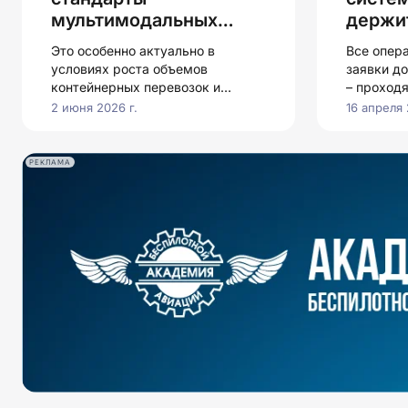
мультимодальных
держи
перевозок: как НЦТЛП
желез
Это особенно актуально в
Все опер
изменит логистику
логист
условиях роста объемов
заявки д
России
контейнерных перевозок и
– проход
усложнения международной
2 июня 2026 г.
16 апреля 
логистики
РЕКЛАМА