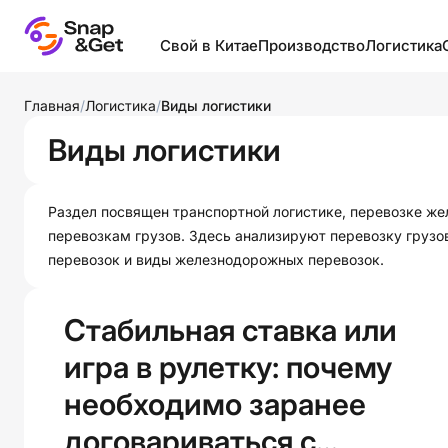
Свой в Китае
Производство
Логистика
Бизнес в Китае
Запуск собственного
Виды лог
Главная
/
Логистика
/
Виды логистики
производства
Выставки и рынки
Грузы
Виды логистики
Классификации товаров
Логистика
Инкотер
Производители и
Образование в Китае
Контейне
посредники
Раздел посвящен транспортной логистике, перевозке 
оборудов
перевозкам грузов. Здесь анализируют перевозку гру
Полезное
Производство в разных
перевозок и виды железнодорожных перевозок.
Логистик
странах
Фабрики
странах
Промышленность
Шелковый путь
Склады и
Стабильная ставка или
провинций Китая
Термина
игра в рулетку: почему
Товары
Упаковка
Фабрики мира
необходимо заранее
договариваться с