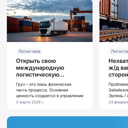
Логистика
Логисти
Открыть свою
Нехва
международную
ж/д ва
логистическую
сторо
компанию
Груз – это лишь физическая
Проблема
часть процесса. Основная
Забайкал
ценность создается в управлении
Эрлянь /
3 марта 2026 г.
24 февраля