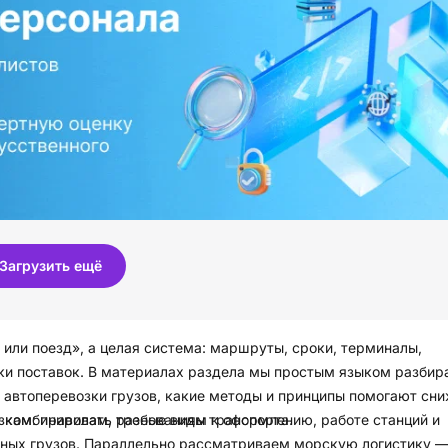
Загрузить ещё
или поезд», а целая система: маршруты, сроки, терминалы,
ки поставок. В материалах раздела мы простым языком разбир
 автоперевозки грузов, какие методы и принципы помогают сн
ее комбинировать разные виды транспорта.
кам: правилам, требованиям к оформлению, работе станций и
ных грузов. Параллельно рассматриваем морскую логистику —