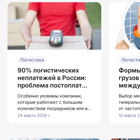
Логистика
Логисти
90% логистических
Формы
неплатежей в России:
грузов
проблема постоплаты
между
и реальные решения
логист
Особенно уязвимы компании,
Выбор ме
которые работают с большим
генераль
количеством посредников или в
от частот
высококонкурентных сегментах
масштаба
24 марта 2026 г.
12 марта 2