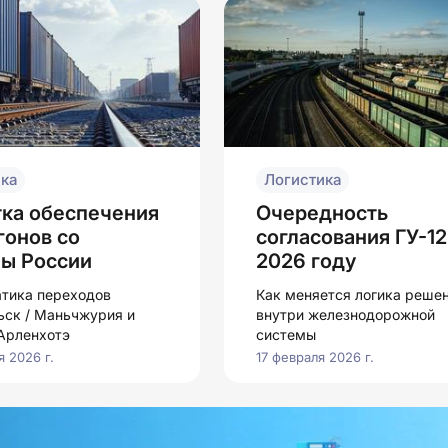
ка
Логистика
тка обеспечения
Очередность
гонов со
согласования ГУ-12
ны России
2026 году
тика переходов
Как меняется логика реше
ьск / Маньчжурия и
внутри железнодорожной
 Арленхотэ
системы
 2026 г.
17 февраля 2026 г.