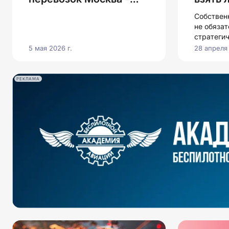
Китай: почему Чэнду
контр
Собственн
дешевле юга и где
не обязат
теряется прибыль
стратеги
5 мая 2026 г.
28 апреля 
РЕКЛАМА