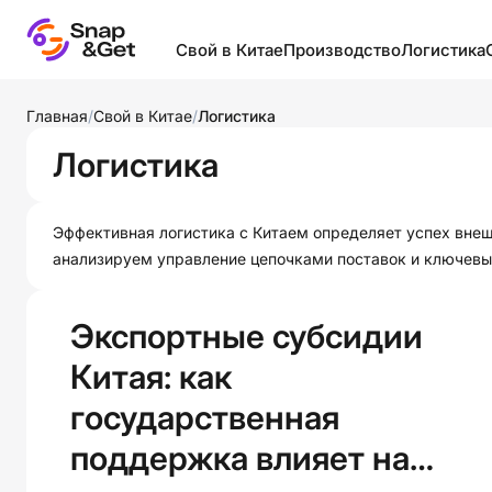
Свой в Китае
Производство
Логистика
Бизнес в Китае
Запуск собственного
Виды лог
Главная
/
Свой в Китае
/
Логистика
производства
Выставки и рынки
Грузы
Логистика
Классификации товаров
Логистика
Инкотер
Производители и
Образование в Китае
Контейне
посредники
Эффективная логистика с Китаем определяет успех вне
оборудов
анализируем управление цепочками поставок и ключевы
Полезное
Производство в разных
Логистик
странах
Фабрики
странах
Экспортные субсидии
Промышленность
Шелковый путь
Склады и
провинций Китая
Китая: как
Термина
Товары
государственная
Упаковка
Фабрики мира
поддержка влияет на