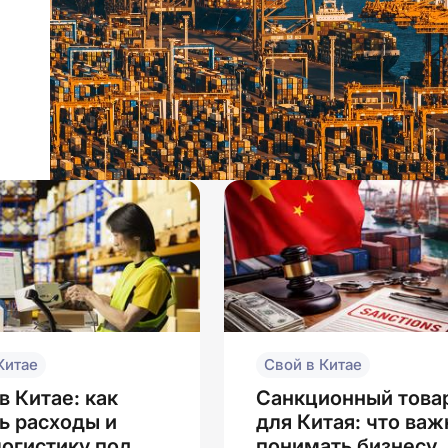
Китае
Свой в Китае
в Китае: как
Санкционный това
ь расходы и
для Китая: что важ
логистику под
понимать бизнесу