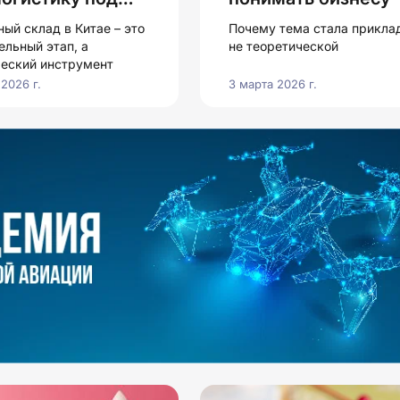
оль
ый склад в Китае – это
Почему тема стала приклад
ельный этап, а
не теоретической
ческий инструмент
2026 г.
3 марта 2026 г.