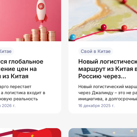
Китае
Свой в Китае
ся глобальное
Новый логистичес
ение цен на
маршрут из Китая 
 из Китая
Россию через
Джалинду
арго перестает
Новый логистический мар
 а логистика входит в
через Джалинду – это не р
новую реальность
инициатива, а долгосрочны
инфраструктурный проект.
 2026 г.
16 декабря 2025 г.