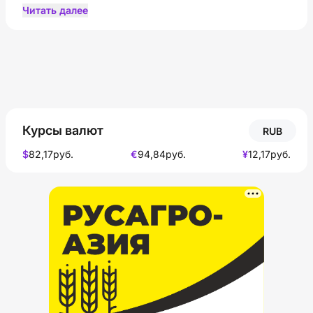
инвестиций, включая иностранные, как важнейшему
Читать далее
фактору роста. Материалы помогают понять, как
устроена основа современной экономики страны и
какие модели применяются в мировой практике. Это
ваш ресурс для глубокого понимания механизмов
функционирования и развития различных экономик.
Курсы валют
RUB
$
82,17
руб.
€
94,84
руб.
¥
12,17
руб.