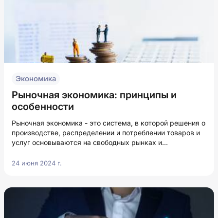
Экономика
Рыночная экономика: принципы и
особенности
Рыночная экономика - это система, в которой решения о
производстве, распределении и потреблении товаров и
услуг основываются на свободных рынках и
индивидуальных решениях участников. Эта концепция
экономики предоставляет возможность индивидуалам и
24 июня 2024 г.
фирмам самостоятельно принимать решения о том, что
производить, как производить и для кого производить.