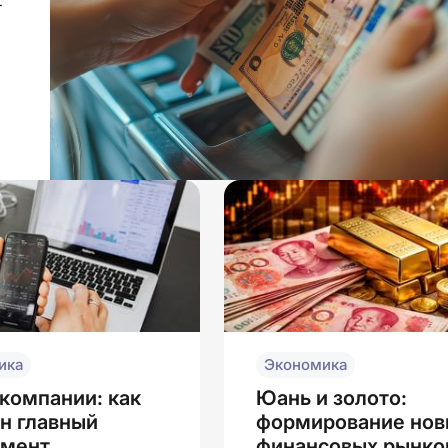
т
ика
Экономика
компании: как
Юань и золото:
н главный
формирование нов
умент
финансовых рынко