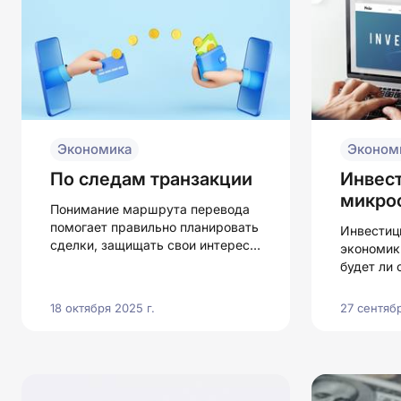
Экономика
Эконом
По следам транзакции
Инвес
микро
Понимание маршрута перевода
помогает правильно планировать
Инвестиц
сделки, защищать свои интересы
экономик
и экономить на комиссиях.
будет ли 
вперед, 
и обеспе
18 октября 2025 г.
27 сентябр
высокий 