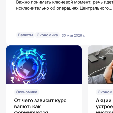
Важно понимать ключевой момент: речь иде
исключительно об операциях Центрального
банка и Министерства финансов на
внутреннем финансовом рынке
Валюты
Экономика
30 мая 2026 г.
Экономика
Эконом
От чего зависит курс
Акции 
валют: как
устрое
формируется,
инстр