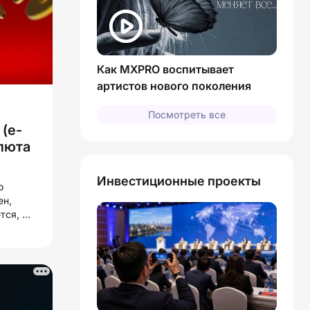
Как MXPRO воспитывает
артистов нового поколения
Посмотреть все
(e-
люта
Инвестиционные проекты
о
ен,
тся, а
го