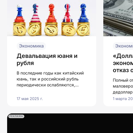
Экономика
Эконом
Девальвация юаня и
«Долл
рубля
эконо
отказ 
В последние годы как китайский
юань, так и российский рубль
Полный от
периодически ослабляются,
маловеро
вызывая беспокойство среди
дедоллар
участников
обороты.
17 мая 2025 г.
1 марта 20
внешнеэкономической
деятельности.
РЕКЛАМА