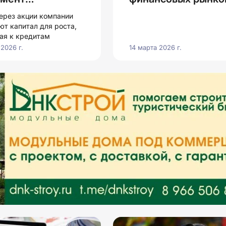
менного
бирж
ерез акции компании
ла
ют капитал для роста,
гая к кредитам
2026 г.
14 марта 2026 г.