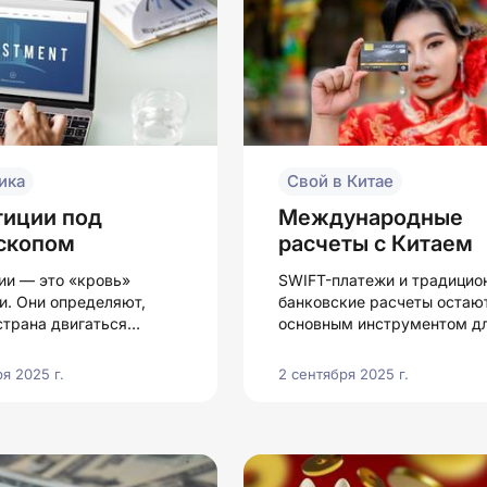
ика
Свой в Китае
тиции под
Международные
скопом
расчеты с Китаем
ии — это «кровь»
SWIFT-платежи и традицио
и. Они определяют,
банковские расчеты остаю
страна двигаться
основным инструментом д
развивать новые отрасли
крупных контрактов с Кита
чивать своим гражданам
требуют грамотного
я 2025 г.
2 сентября 2025 г.
уровень жизни.
сопровождения и подготов
документов.