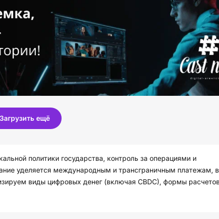
Загрузить ещё
альной политики государства, контроль за операциями и
мание уделяется международным и трансграничным платежам, 
изируем виды цифровых денег (включая CBDC), формы расчетов
есурс для понимания динамики обмена, переводов и принятия 