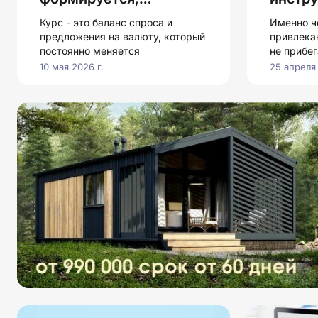
укрепляется и
совре
Курс - это баланс спроса и
Именно ч
ослабевает
капита
предложения на валюту, который
привлека
постоянно меняется
не прибе
10 мая 2026 г.
25 апреля 