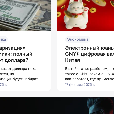
ика
Экономика
аризация»
Электронный юань 
мики: полный
CNY): цифровая ва
от доллара?
Китая
каз от доллара пока
В этой статье разберем, чт
ятен, но
такое e-CNY, зачем он нуж
изация будет набирать
как работает, где применяе
также какие перспективы е
25 г.
17 февраля 2025 г.
ждут в будущем.