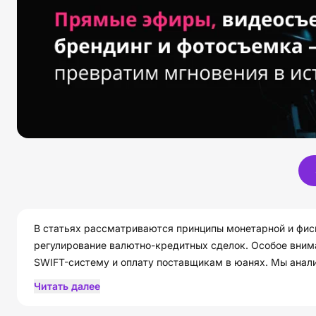
В статьях рассматриваются принципы монетарной и фиск
регулирование валютно-кредитных сделок. Особое вни
SWIFT-систему и оплату поставщикам в юанях. Мы анал
долю мировых валют в торговле. Это ваш экспертный р
Читать далее
на межбанковском и государственном уровнях.