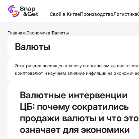
Свой в Китае
Производство
Логистика
Бизнес в Китае
Запуск собственного
Виды лог
Главная
/
Экономика
/
Валюты
производства
Выставки и рынки
Грузы
Валюты
Классификации товаров
Логистика
Инкотер
Производители и
Образование в Китае
Контейне
посредники
Этот раздел посвящен анализу и прогнозам на валютном
оборудов
криптовалют и изучаем влияние инфляции на экономиче
Полезное
Производство в разных
Логистик
странах
Фабрики
странах
Валютные интервенции
Промышленность
Шелковый путь
Склады и
провинций Китая
ЦБ: почему сократились
Термина
Товары
продажи валюты и что это
Упаковка
Фабрики мира
означает для экономики