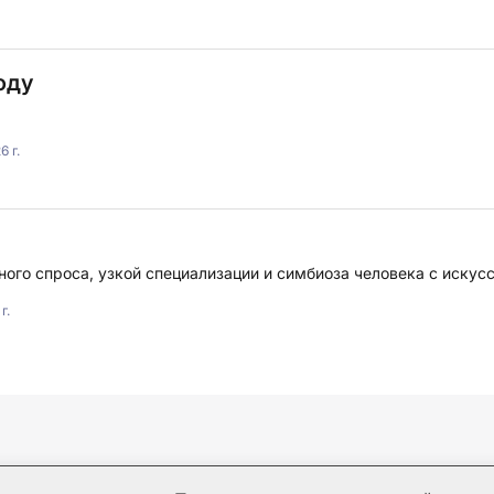
оду
 г.
ного спроса, узкой специализации и симбиоза человека с иску
г.