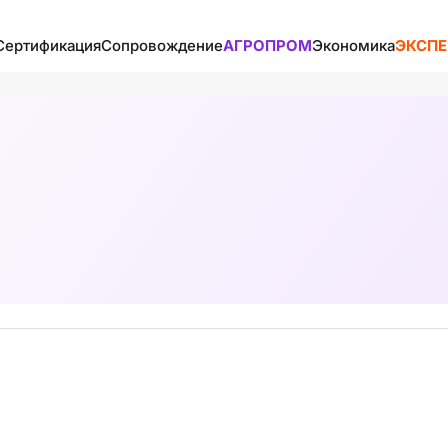
Сертификация
Сопровождение
АГРОПРОМ
Экономика
ЭКСПЕ
истики
Аккредитация
Виды сопровождения
ВЭД и С/Х
Банковские сис
ВЭД и ВЭК
Документация
Логистика с/х продукции
Валюты
мс
Полезное
Маркетинг
Производство с/х
Виды экономик
продукции
рное
Сертификаты
Образование и бизнес
ВЭД
ание
стран
Сертификация с/х
Таможенный союз
Рынки
продукции
а в разных
Полезное
ТН ВЭД
С/Х разных стран
Сопроводители
 хранение
лы