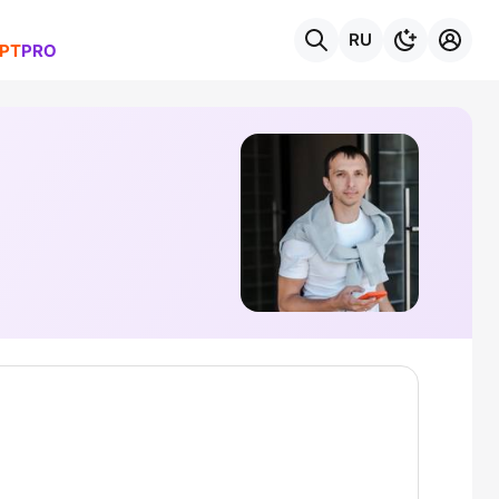
RU
РТ
PRO
темы